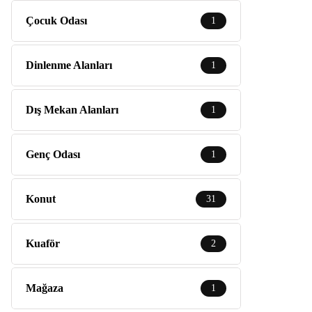
Çocuk Odası
1
Dinlenme Alanları
1
Dış Mekan Alanları
1
Genç Odası
1
Konut
31
Kuaför
2
Mağaza
1