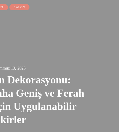
UT
SALON
mmuz 13, 2025
n Dekorasyonu:
ha Geniş ve Ferah
in Uygulanabilir
kirler
4