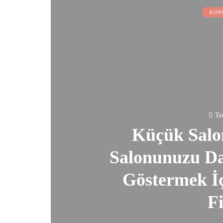
KON
Te
Küçük Salo
Salonunuzu Da
Göstermek İç
Fi